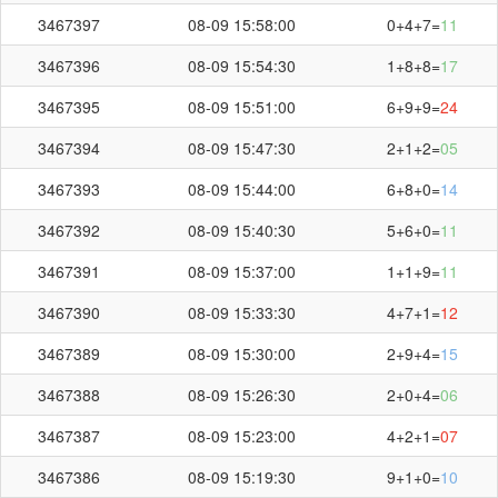
3467397
08-09 15:58:00
0+4+7=
11
3467396
08-09 15:54:30
1+8+8=
17
3467395
08-09 15:51:00
6+9+9=
24
3467394
08-09 15:47:30
2+1+2=
05
3467393
08-09 15:44:00
6+8+0=
14
3467392
08-09 15:40:30
5+6+0=
11
3467391
08-09 15:37:00
1+1+9=
11
3467390
08-09 15:33:30
4+7+1=
12
3467389
08-09 15:30:00
2+9+4=
15
第
3467424
开奖结果
3467388
08-09 15:26:30
2+0+4=
06
3467387
08-09 15:23:00
4+2+1=
07
3467386
08-09 15:19:30
9+1+0=
10