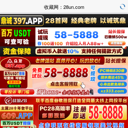
收藏网：28un.com