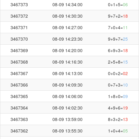
3467373
08-09 14:34:00
0+1+5=
06
3467372
08-09 14:30:30
9+7+2=
18
3467371
08-09 14:27:00
7+0+4=
11
3467370
08-09 14:23:30
9+9+7=
25
3467369
08-09 14:20:00
6+9+3=
18
3467368
08-09 14:16:30
2+5+8=
15
3467367
08-09 14:13:00
0+0+2=
02
3467366
08-09 14:09:30
0+7+3=
10
3467365
08-09 14:06:00
1+8+0=
09
3467364
08-09 14:02:30
4+9+6=
19
3467363
08-09 13:59:00
8+3+2=
13
3467362
08-09 13:55:30
1+0+4=
05