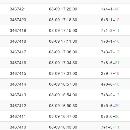
3467421
08-09 17:22:00
1+4+1=
06
3467420
08-09 17:18:30
6+5+1=
12
3467419
08-09 17:15:00
7+1+3=
11
3467418
08-09 17:11:30
1+8+1=
10
3467417
08-09 17:08:00
7+3+7=
17
3467416
08-09 17:04:30
7+8+6=
21
3467415
08-09 17:01:00
2+9+7=
18
3467414
08-09 16:57:30
4+0+6=
10
3467413
08-09 16:54:00
7+8+2=
17
3467412
08-09 16:50:30
9+5+6=
20
3467411
08-09 16:47:00
0+6+0=
06
3467410
08-09 16:43:30
7+1+3=
11